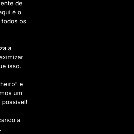
rente de
aqui é o
e todos os
za a
aximizar
ue isso.
heiro” e
uímos um
 possível!
zando a
.