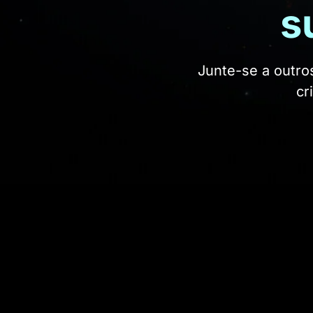
s
Junte-se a outro
cr