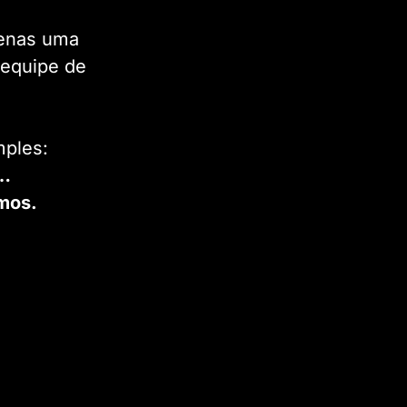
penas uma
equipe de
mples:
s…
mos.