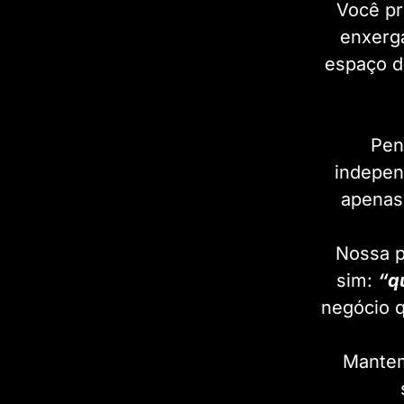
Você pr
enxerga
espaço de
Pen
indepen
apenas 
Nossa p
sim:
“q
negócio q
Mantem