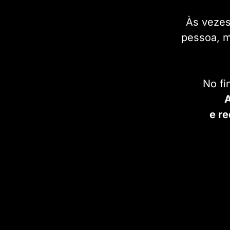
Às vezes
pessoa, 
No fi
A
e r