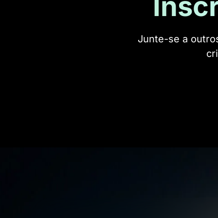
Insc
Junte-se a outro
cr